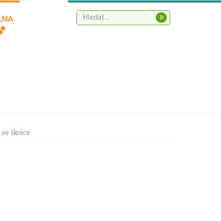
»
ELNA
 ve školce