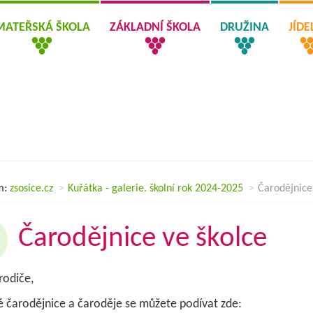
MATEŘSKÁ ŠKOLA
ZÁKLADNÍ ŠKOLA
DRUŽINA
JÍD
m:
zsosice.cz
Kuřátka - galerie. školní rok 2024-2025
Čarodějnice
Čarodějnice ve školce
rodiče,
 čarodějnice a čaroděje se můžete podívat zde: