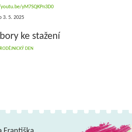
//youtu.be/yM7SQKPn3D0
 3. 5. 2025
bory ke stažení
RODĚJNICKÝ DEN
a Františka