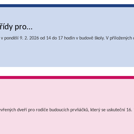
třídy pro…
at v pondělí 9. 2. 2026 od 14 do 17 hodin v budově školy. V přiložený
řených dveří pro rodiče budoucích prvňáčků, který se uskuteční 16. 1.