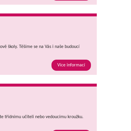
ově školy. Těšíme se na Vás i naše budoucí
Více informací
ejte třídnímu učiteli nebo vedoucímu kroužku.