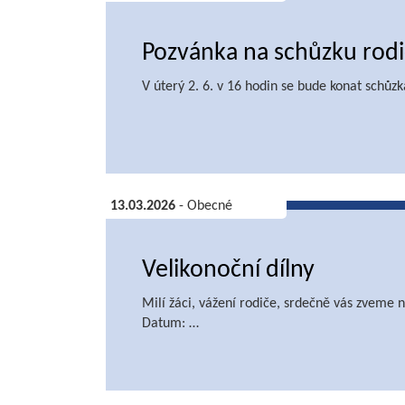
Pozvánka na schůzku rod
V úterý 2. 6. v 16 hodin se bude konat schůz
13.03.2026
- Obecné
Velikonoční dílny
Milí žáci, vážení rodiče, srdečně vás zveme n
Datum: …