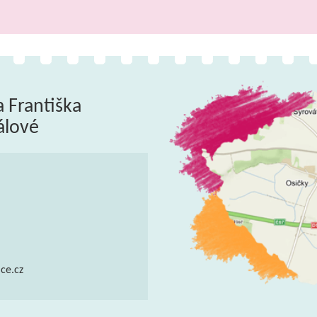
a Františka
álové
ce.cz