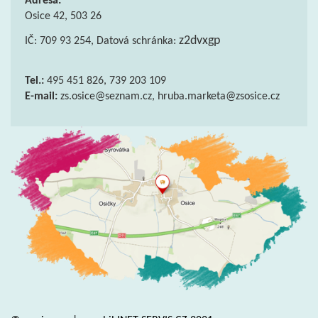
Adresa:
Osice 42, 503 26
z2dvxgp
IČ: 709 93 254, Datová schránka:
Tel.:
495 451 826, 739 203 109
E-mail:
zs.osice@seznam.cz, hruba.marketa@zsosice.cz