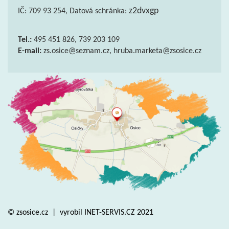
z2dvxgp
IČ: 709 93 254, Datová schránka:
Tel.:
495 451 826, 739 203 109
E-mail:
zs.osice@seznam.cz, hruba.marketa@zsosice.cz
© zsosice.cz
|
vyrobil
INET-SERVIS.CZ
2021