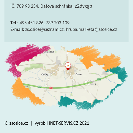
z2dvxgp
IČ: 709 93 254, Datová schránka:
Tel.:
495 451 826, 739 203 109
E-mail:
zs.osice@seznam.cz, hruba.marketa@zsosice.cz
© zsosice.cz
|
vyrobil
INET-SERVIS.CZ
2021