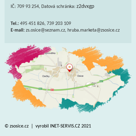
z2dvxgp
IČ: 709 93 254, Datová schránka:
Tel.:
495 451 826, 739 203 109
E-mail:
zs.osice@seznam.cz, hruba.marketa@zsosice.cz
© zsosice.cz
|
vyrobil
INET-SERVIS.CZ
2021