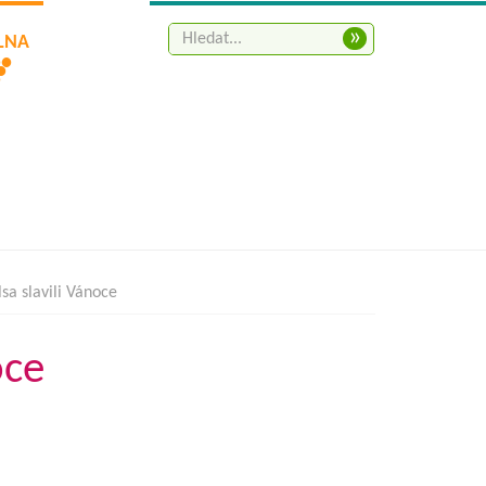
»
ELNA
lsa slavili Vánoce
oce