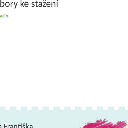
bory ke stažení
vadlo
a Františka