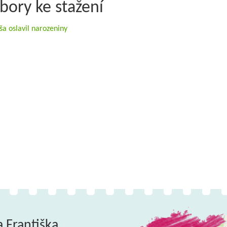
bory ke stažení
ša oslavil narozeniny
a Františka