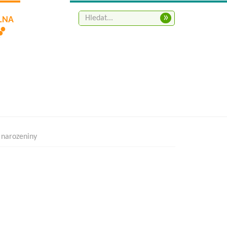
»
ELNA
 narozeniny