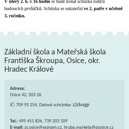
V úterý 2. 6. v 16 hodin
se bude konat schůzka rodičů
budoucích prvňáčků. Schůzka se uskuteční
ve 2. patře
v učebně
3. ročníku
.
Základní škola a Mateřská škola
Františka Škroupa, Osice, okr.
Hradec Králové
Adresa:
Osice 42, 503 26
z2dvxgp
IČ: 709 93 254, Datová schránka:
Tel.:
495 451 826, 739 203 109
E-mail:
zs.osice@seznam.cz, hruba.marketa@zsosice.cz