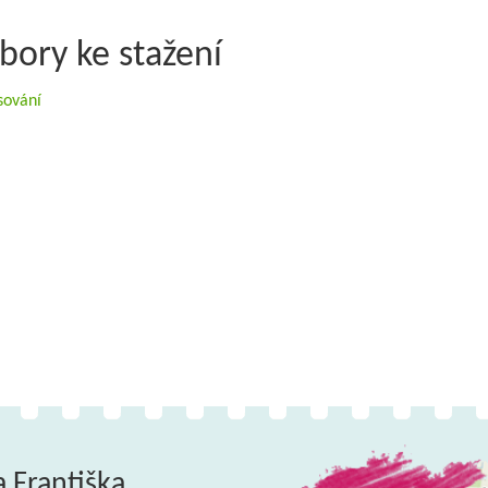
bory ke stažení
sování
a Františka