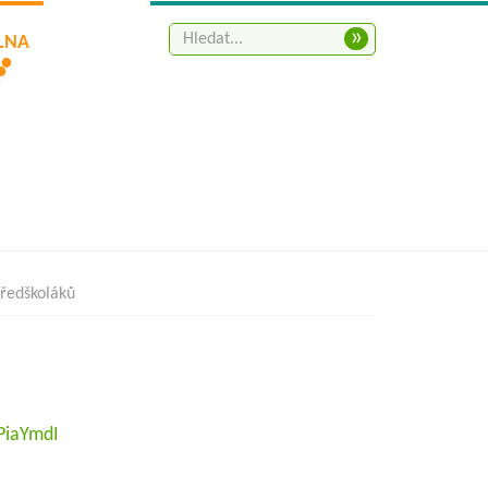
»
ELNA
ředškoláků
PiaYmdI