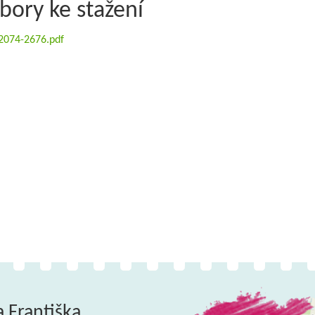
bory ke stažení
2074-2676.pdf
a Františka