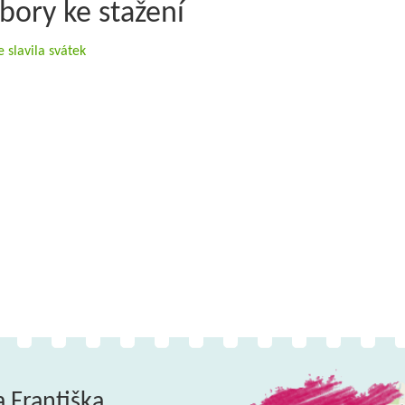
bory ke stažení
 slavila svátek
a Františka