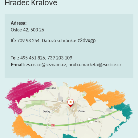
Hradec Králové
Adresa:
Osice 42, 503 26
z2dvxgp
IČ: 709 93 254, Datová schránka:
Tel.:
495 451 826, 739 203 109
E-mail:
zs.osice@seznam.cz, hruba.marketa@zsosice.cz