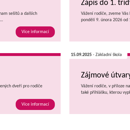
Zápis do 1. tříd
znam sešitů a dalších
Vážení rodiče, zveme Vás k
.…
pondělí 9. února 2026 od
Více informací
15.09.2025
- Základní škola
Zájmové útvary
ených dveří pro rodiče
Vážení rodiče, v příloze n
také přihlášku, kterou vyp
Více informací