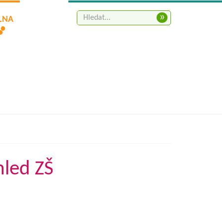
»
ELNA
hled ZŠ