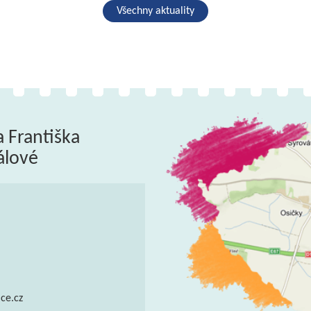
Všechny aktuality
a Františka
álové
ce.cz