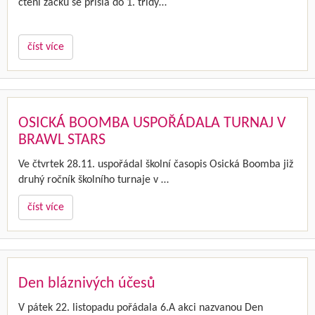
čtení žáčků se přišla do 1. třídy…
číst více
OSICKÁ BOOMBA USPOŘÁDALA TURNAJ V
BRAWL STARS
Ve čtvrtek 28.11. uspořádal školní časopis Osická Boomba již
druhý ročník školního turnaje v …
číst více
Den bláznivých účesů
V pátek 22. listopadu pořádala 6.A akci nazvanou Den