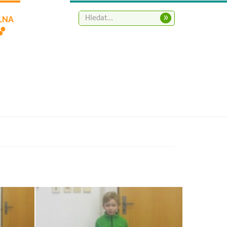
»
ELNA