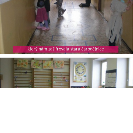
který nám zašifrovala stará čarodějnice