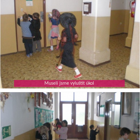
Museli jsme vyluštit úkol