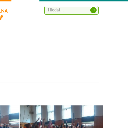
»
ELNA