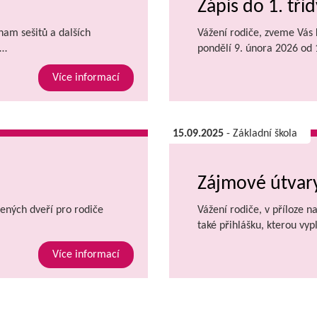
Zápis do 1. tříd
znam sešitů a dalších
Vážení rodiče, zveme Vás k
.…
pondělí 9. února 2026 od
Více informací
15.09.2025
- Základní škola
Zájmové útvary
ených dveří pro rodiče
Vážení rodiče, v příloze n
také přihlášku, kterou vyp
Více informací