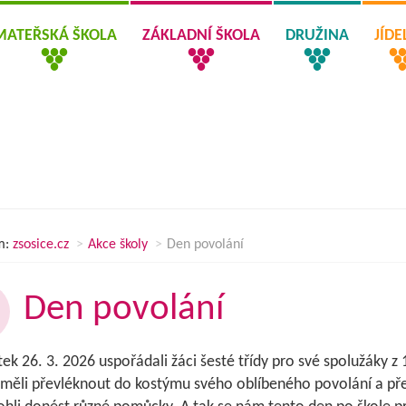
MATEŘSKÁ ŠKOLA
ZÁKLADNÍ ŠKOLA
DRUŽINA
JÍD
m:
zsosice.cz
Akce školy
Den povolání
Den povolání
tek 26. 3. 2026 uspořádali žáci šesté třídy pro své spolužáky z
 měli převléknout do kostýmu svého oblíbeného povolání a př