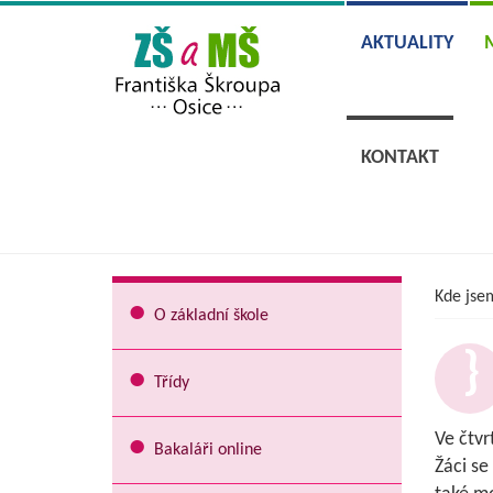
AKTUALITY
KONTAKT
Kde jse
O základní škole
Třídy
Ve čtvr
Bakaláři online
Žáci se