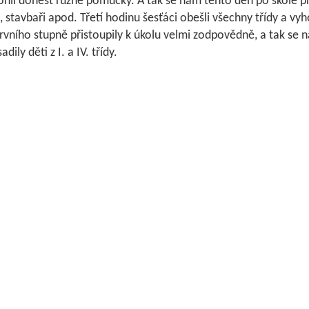
hli donést různé pomůcky. A tak se nám tento den po škole proc
, stavbaři apod. Třetí hodinu šesťáci obešli všechny třídy a vyho
prvního stupně přistoupily k úkolu velmi zodpovědně, a tak se na 
dily děti z I. a IV. třídy.