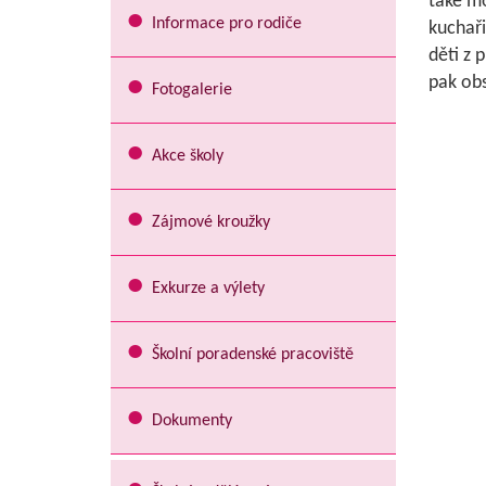
také mo
Informace pro rodiče
kuchaři
děti z 
pak obsa
Fotogalerie
Akce školy
Zájmové kroužky
Exkurze a výlety
Školní poradenské pracoviště
Dokumenty