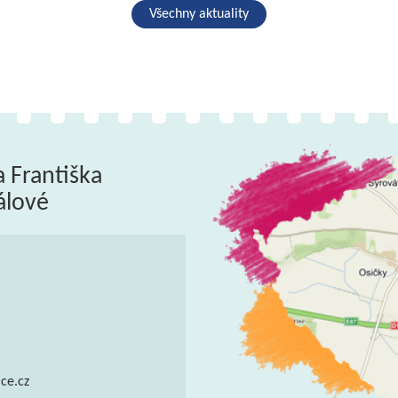
Všechny aktuality
a Františka
álové
ce.cz