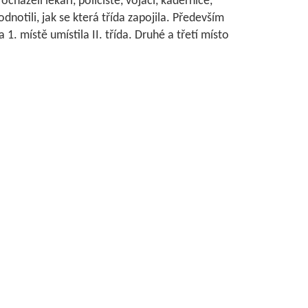
házeli lékaři, policisté, vojáci, kadeřnice,
dnotili, jak se která třída zapojila. Především
1. místě umístila II. třída. Druhé a třetí místo