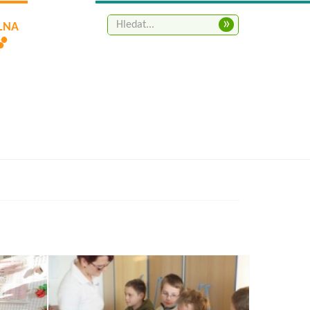
»
ELNA