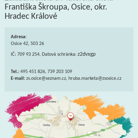
Františka Škroupa, Osice, okr.
Hradec Králové
Adresa:
Osice 42, 503 26
z2dvxgp
IČ: 709 93 254, Datová schránka:
Tel.:
495 451 826, 739 203 109
E-mail:
zs.osice@seznam.cz, hruba.marketa@zsosice.cz