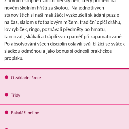
z prvního stupně tradiční dětský den, který proběhl na
novém školním hřišti za školou. Na jednotlivých
stanovištích si naši malí žáčci vyzkoušeli skládání puzzle
na čas, slalom s fotbalovým míčem, tradiční opičí dráhu,
lov rybiček, ringo, poznávali předměty po hmatu,
tancovali, skákali a trápili svou paměť při zapamatované.
Po absolvování všech disciplín oslavili svůj blížící se svátek
sladkou odměnou a jako bonus si odnesli praktickou
propisku.
O základní škole
Třídy
Bakaláři online