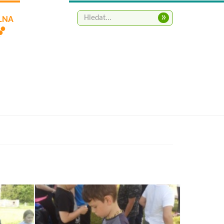
»
ELNA