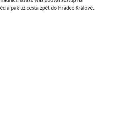
radních stráží. Následoval sestup na
ěd a pak už cesta zpět do Hradce Králové.