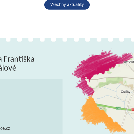
Všechny aktuality
a Františka
álové
ce.cz