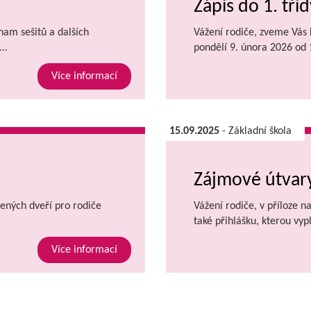
Zápis do 1. tříd
znam sešitů a dalších
Vážení rodiče, zveme Vás k
.…
pondělí 9. února 2026 od
Více informací
15.09.2025
- Základní škola
Zájmové útvary
ených dveří pro rodiče
Vážení rodiče, v příloze n
také přihlášku, kterou vyp
Více informací