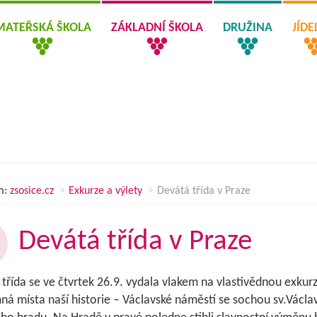
MATEŘSKÁ ŠKOLA
ZÁKLADNÍ ŠKOLA
DRUŽINA
JÍD
m:
zsosice.cz
Exkurze a výlety
Devátá třída v Praze
Devátá třída v Praze
třída se ve čtvrtek 26.9. vydala vlakem na vlastivědnou exkurz
á místa naší historie – Václavské náměstí se sochou sv.Václav