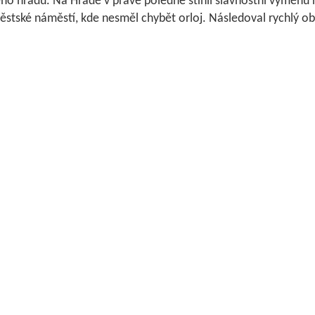
ho hradu. Na Hradě v pravé poledne stihli slavnostní výměnu h
stské náměstí, kde nesměl chybět orloj. Následoval rychlý ob