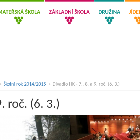
MATEŘSKÁ ŠKOLA
ZÁKLADNÍ ŠKOLA
DRUŽINA
JÍD
Školní rok 2014/2015
Divadlo HK - 7., 8. a 9. roč. (6. 3.)
. roč. (6. 3.)