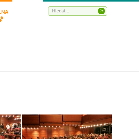
»
ELNA