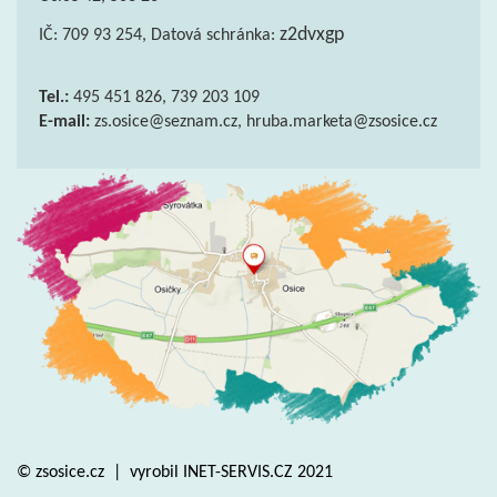
z2dvxgp
IČ: 709 93 254, Datová schránka:
Tel.:
495 451 826, 739 203 109
E-mail:
zs.osice@seznam.cz, hruba.marketa@zsosice.cz
© zsosice.cz
|
vyrobil
INET-SERVIS.CZ
2021