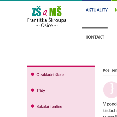
AKTUALITY
KONTAKT
Kde jse
O základní škole
Třídy
V pondě
Bakaláři online
třídách