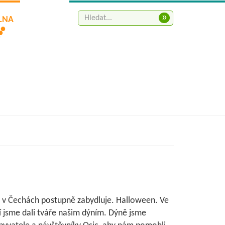
»
ELNA
 se v Čechách postupně zabydluje. Halloween. Ve
jlí jsme dali tváře našim dýním. Dýně jsme