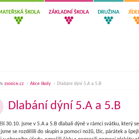
MATEŘSKÁ ŠKOLA
ZÁKLADNÍ ŠKOLA
DRUŽINA
JÍD
m:
zsosice.cz
Akce školy
Dlabání dýní 5.A a 5.B
Dlabání dýní 5.A a 5.B
lí 30.10. jsme v 5.A a 5.B dlabali dýně v rámci svátku, který
 jsme se rozdělili do skupin a pomocí nožů, lžic, párátek a špe