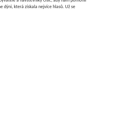
 obyvatele a návštěvníky Osic, aby nám pomohli
 dýni, která získala nejvíce hlasů. Už se