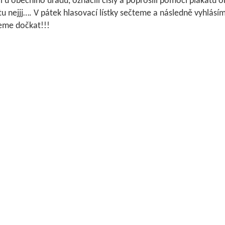
li u obecního úřadu, označili čísly a poprosili pomocí plakátu
tu nejjj…. V pátek hlasovací lístky sečteme a následně vyhlásíme
me dočkat!!!