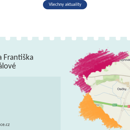
Všechny aktuality
a Františka
álové
ce.cz