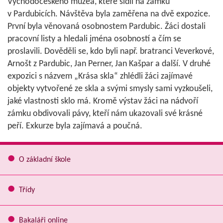
Východočeského muzea, které sídlí na zámku
v Pardubicích. Návštěva byla zaměřena na dvě expozice.
První byla věnovaná osobnostem Pardubic. Žáci dostali
pracovní listy a hledali jména osobností a čím se
proslavili. Dověděli se, kdo byli např. bratranci Veverkové,
Arnošt z Pardubic, Jan Perner, Jan Kašpar a další. V druhé
expozici s názvem „Krása skla“ zhlédli žáci zajímavé
objekty vytvořené ze skla a svými smysly sami vyzkoušeli,
jaké vlastnosti sklo má. Kromě výstav žáci na nádvoří
zámku obdivovali pávy, kteří nám ukazovali své krásné
peří. Exkurze byla zajímavá a poučná.
O základní škole
Třídy
Bakaláři online