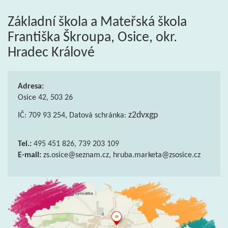
Základní škola a Mateřská škola
Františka Škroupa, Osice, okr.
Hradec Králové
Adresa:
Osice 42, 503 26
z2dvxgp
IČ: 709 93 254, Datová schránka:
Tel.:
495 451 826, 739 203 109
E-mail:
zs.osice@seznam.cz, hruba.marketa@zsosice.cz