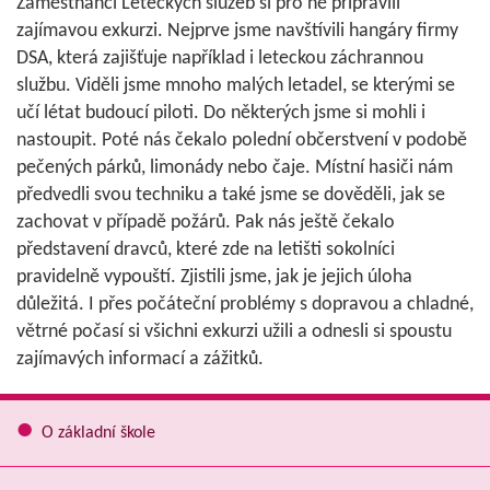
Zaměstnanci Leteckých služeb si pro ně připravili
zajímavou exkurzi. Nejprve jsme navštívili hangáry firmy
DSA, která zajišťuje například i leteckou záchrannou
službu. Viděli jsme mnoho malých letadel, se kterými se
učí létat budoucí piloti. Do některých jsme si mohli i
nastoupit. Poté nás čekalo polední občerstvení v podobě
pečených párků, limonády nebo čaje. Místní hasiči nám
předvedli svou techniku a také jsme se dověděli, jak se
zachovat v případě požárů. Pak nás ještě čekalo
představení dravců, které zde na letišti sokolníci
pravidelně vypouští. Zjistili jsme, jak je jejich úloha
důležitá. I přes počáteční problémy s dopravou a chladné,
větrné počasí si všichni exkurzi užili a odnesli si spoustu
zajímavých informací a zážitků.
O základní škole