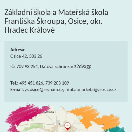
Základní škola a Mateřská škola
Františka Škroupa, Osice, okr.
Hradec Králové
Adresa:
Osice 42, 503 26
z2dvxgp
IČ: 709 93 254, Datová schránka:
Tel.:
495 451 826, 739 203 109
E-mail:
zs.osice@seznam.cz, hruba.marketa@zsosice.cz