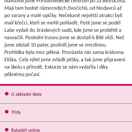
Navštívili jsme Přírodovědecké centrum při ZŠ Bezručova.
Mají tam hodně různorodých živočichů, od hlodavců až
po varany a malé opičky. Nečekaně největší atrakcí byli
malí křečci, kteří se mohli pohladit. Poté jsme se podél
Labe vydali do Jiráskových sadů, kde jsme se proběhli a
nasvačili. Poslední trasou jsme se dostali k Bílé věži. Než
jsme zdolali 10 pater, posilnili jsme se zmrzlinou.
Prohlídka byla moc pěkná. Provázela nás sama královna
Eliška. Celý výlet jsme zvládli pěšky, a tak jsme připraveni
na školu v přírodě. Exkurze se nám vydařila i díky
pěknému počasí.
O základní škole
Třídy
Bakaláři online