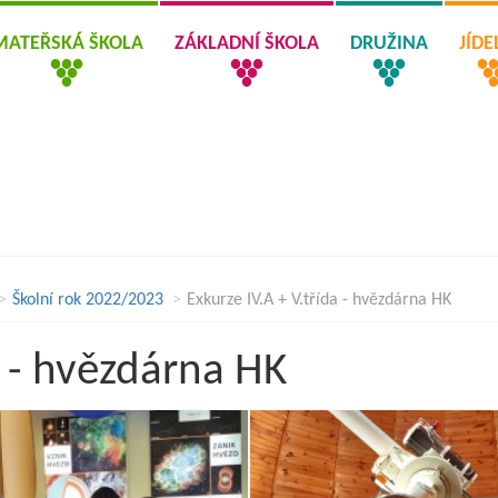
MATEŘSKÁ ŠKOLA
ZÁKLADNÍ ŠKOLA
DRUŽINA
JÍD
Školní rok 2022/2023
Exkurze IV.A + V.třída - hvězdárna HK
a - hvězdárna HK