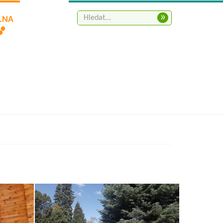
»
ELNA