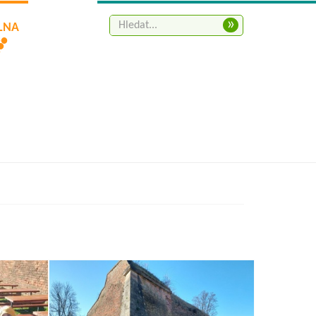
»
ELNA