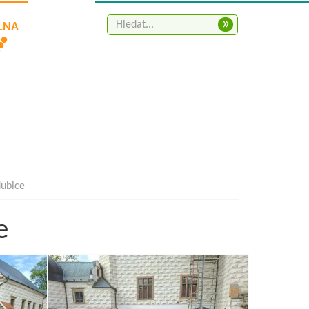
»
ELNA
dubice
e