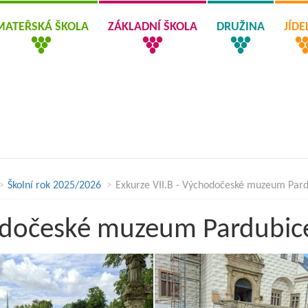
MATEŘSKÁ ŠKOLA
ZÁKLADNÍ ŠKOLA
DRUŽINA
JÍD
Školní rok 2025/2026
Exkurze VII.B - Východočeské muzeum Par
hodočeské muzeum Pardubic