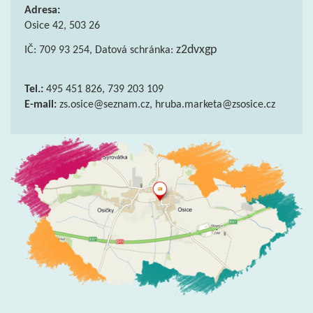
Adresa:
Osice 42, 503 26
z2dvxgp
IČ: 709 93 254, Datová schránka:
Tel.:
495 451 826, 739 203 109
E-mail:
zs.osice@seznam.cz, hruba.marketa@zsosice.cz