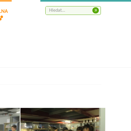
»
ELNA