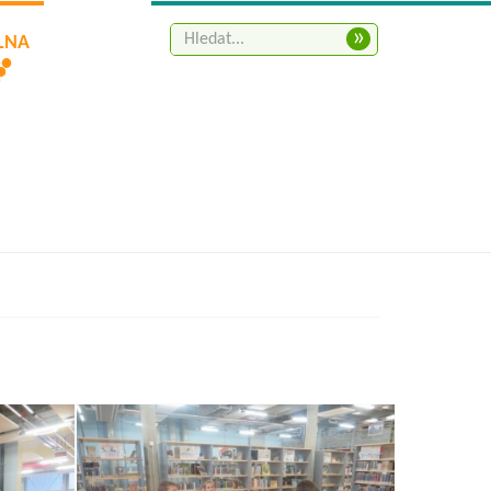
»
ELNA