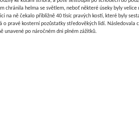
loužily ke kutání stříbra, a poté sestoupili po schodech do podz
im chránila helma se světlem, neboť některé úseky byly velice
ici na ně čekalo přibližně 40 tisíc pravých kostí, které byly ses
á o pravé kosterní pozůstatky středověkých lidí. Následovala ce
ně unavené po náročném dni plném zážitků.