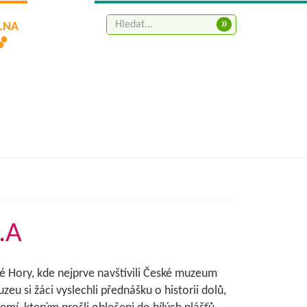
»
ELNA
.A
tné Hory, kde nejprve navštívili České muzeum
uzeu si žáci vyslechli přednášku o historii dolů,