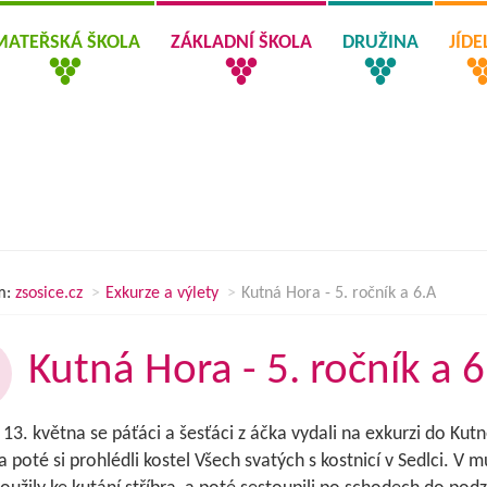
MATEŘSKÁ ŠKOLA
ZÁKLADNÍ ŠKOLA
DRUŽINA
JÍD
m:
zsosice.cz
Exkurze a výlety
Kutná Hora - 5. ročník a 6.A
Kutná Hora - 5. ročník a 6
 13. května se páťáci a šesťáci z áčka vydali na exkurzi do Ku
 a poté si prohlédli kostel Všech svatých s kostnicí v Sedlci. V m