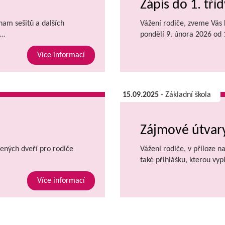
Zápis do 1. tříd
znam sešitů a dalších
Vážení rodiče, zveme Vás k
.…
pondělí 9. února 2026 od
Více informací
15.09.2025
- Základní škola
Zájmové útvary
ených dveří pro rodiče
Vážení rodiče, v příloze n
také přihlášku, kterou vyp
Více informací