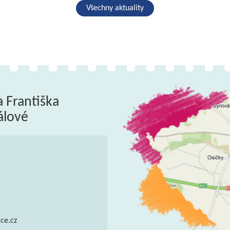
Všechny aktuality
a Františka
álové
ce.cz