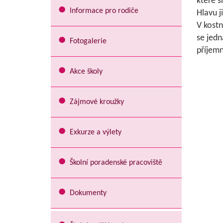
které s
Informace pro rodiče
Hlavu j
V kostn
se jedn
Fotogalerie
příjem
Akce školy
Zájmové kroužky
Exkurze a výlety
Školní poradenské pracoviště
Dokumenty