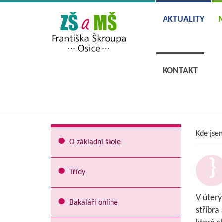
AKTUALITY
KONTAKT
Kde jse
O základní škole
Třídy
V úterý
Bakaláři online
stříbra