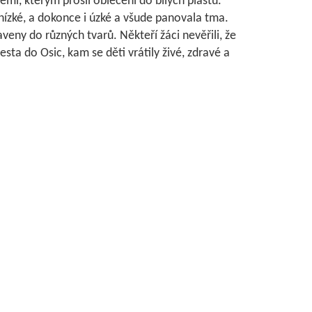
emí, kterým prošli oblečeni do bílých plášťů.
 nízké, a dokonce i úzké a všude panovala tma.
taveny do různých tvarů. Někteří žáci nevěřili, že
sta do Osic, kam se děti vrátily živé, zdravé a