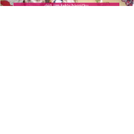
děti jim řekly básničku
a Mikuláš jim za to nadělil nějaký dárek