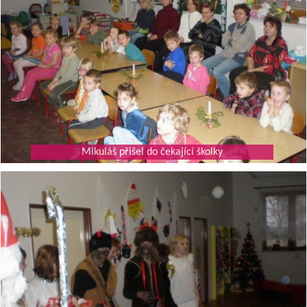
Mikuláš přišel do čekající školky