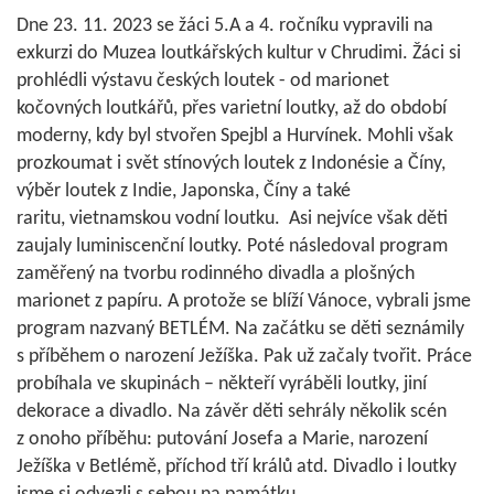
Dne 23. 11. 2023 se žáci 5.A a 4. ročníku vypravili na
exkurzi do Muzea loutkářských kultur v Chrudimi. Žáci si
prohlédli výstavu českých loutek - od marionet
kočovných loutkářů, přes varietní loutky, až do období
moderny, kdy byl stvořen Spejbl a Hurvínek. Mohli však
prozkoumat i svět stínových loutek z Indonésie a Číny,
výběr loutek z Indie, Japonska, Číny a také
raritu, vietnamskou vodní loutku. Asi nejvíce však děti
zaujaly luminiscenční loutky. Poté následoval program
zaměřený na tvorbu rodinného divadla a plošných
marionet z papíru. A protože se blíží Vánoce, vybrali jsme
program nazvaný BETLÉM. Na začátku se děti seznámily
s příběhem o narození Ježíška. Pak už začaly tvořit. Práce
probíhala ve skupinách – někteří vyráběli loutky, jiní
dekorace a divadlo. Na závěr děti sehrály několik scén
z onoho příběhu: putování Josefa a Marie, narození
Ježíška v Betlémě, příchod tří králů atd. Divadlo i loutky