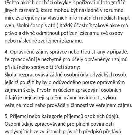
těchto akcích dochází obvykle k pořizování fotografií či
jiných záznamů, které mohou být následně v rozumné
míře zveřejněny na vlastních informačních médiích (např.
web, školní časopis atd.) Každý účastník takové akce má
právo aktivně odmítnout pořízení záznamu své osoby
nebo následné zveřejnění záznamu.
4. Oprávněné zájmy správce nebo třetí strany v případě,
že zpracování je nezbytné pro účely oprávněných zájmů
příslušného správce či třetí strany:
Škola nezpracovává žádné osobní údaje fyzických osob,
jejichž použití by bylo odůvodněno pouze oprávněným
zájmem školy. Prvotním účelem zpracování osobních
údajů je nejčastěji splnění právní povinnosti, výkon
veřejné moci nebo provádění činností ve veřejném zájmu.
5. Příjemci nebo kategorie příjemců osobních údajů:
Osobní údaje zpracovávané pro plnění povinností
vyplývajících ze zvláštních právních předpisů předává