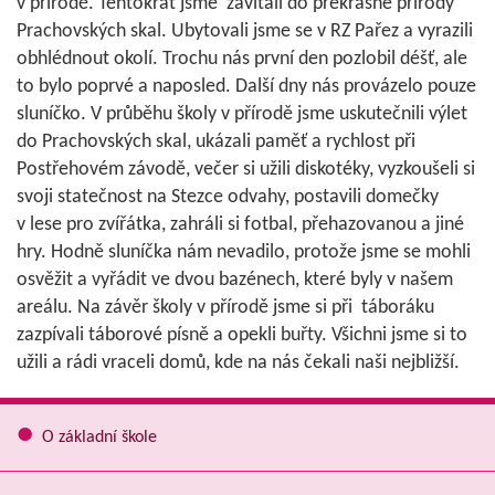
v přírodě. Tentokrát jsme zavítali do překrásné přírody
Prachovských skal. Ubytovali jsme se v RZ Pařez a vyrazili
obhlédnout okolí. Trochu nás první den pozlobil déšť, ale
to bylo poprvé a naposled. Další dny nás provázelo pouze
sluníčko. V průběhu školy v přírodě jsme uskutečnili výlet
do Prachovských skal, ukázali paměť a rychlost při
Postřehovém závodě, večer si užili diskotéky, vyzkoušeli si
svoji statečnost na Stezce odvahy, postavili domečky
v lese pro zvířátka, zahráli si fotbal, přehazovanou a jiné
hry. Hodně sluníčka nám nevadilo, protože jsme se mohli
osvěžit a vyřádit ve dvou bazénech, které byly v našem
areálu. Na závěr školy v přírodě jsme si při táboráku
zazpívali táborové písně a opekli buřty. Všichni jsme si to
užili a rádi vraceli domů, kde na nás čekali naši nejbližší.
O základní škole