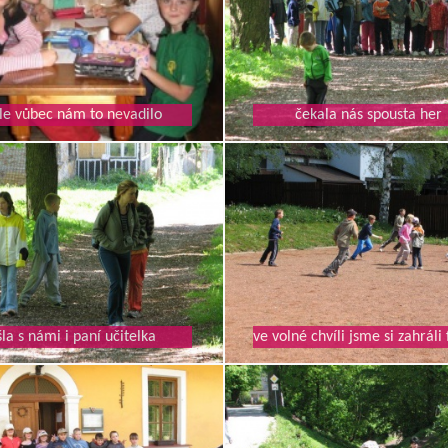
le vůbec nám to nevadilo
čekala nás spousta her
šla s námi i paní učitelka
ve volné chvíli jsme si zahráli 