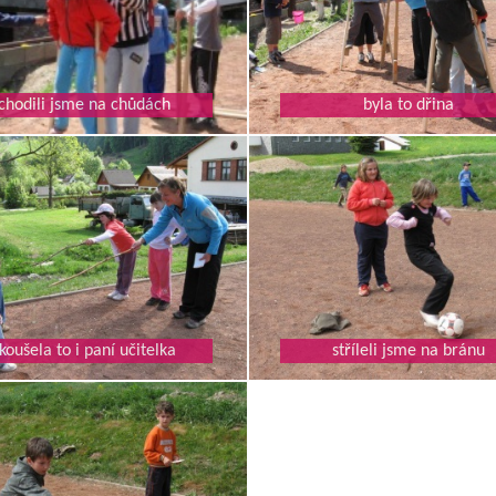
chodili jsme na chůdách
byla to dřina
koušela to i paní učitelka
stříleli jsme na bránu