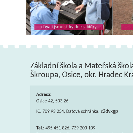
dávali jsme sirky do krabičky
Základní škola a Mateřská škol
Škroupa, Osice, okr. Hradec Kr
Adresa:
Osice 42, 503 26
z2dvxgp
IČ: 709 93 254, Datová schránka:
Tel.:
495 451 826, 739 203 109