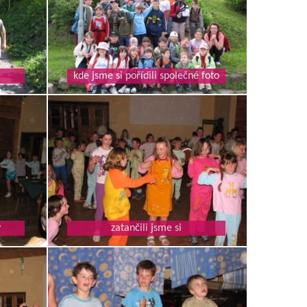
kde jsme si pořídili společné foto
y
zatančili jsme si