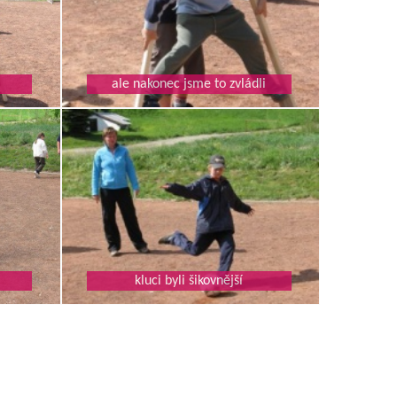
ale nakonec jsme to zvládli
kluci byli šikovnější