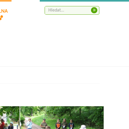
»
ELNA