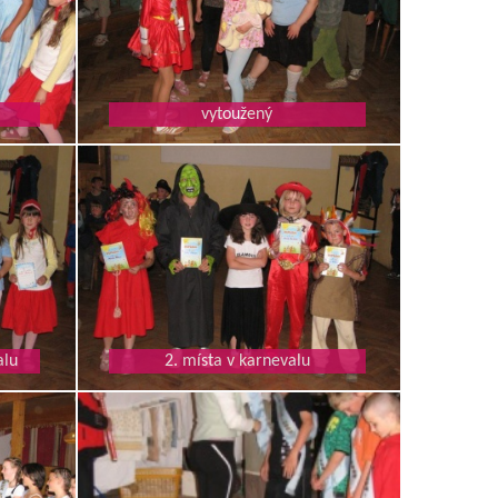
vytoužený
alu
2. místa v karnevalu