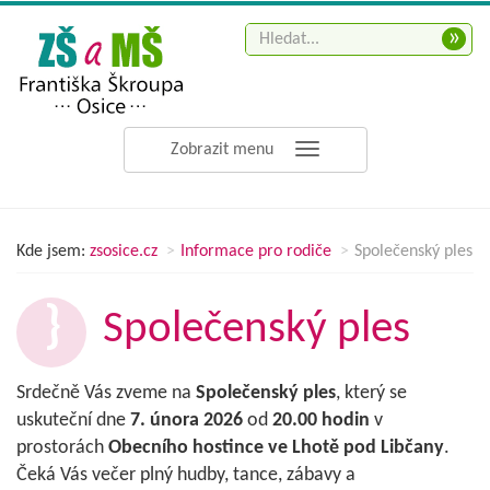
»
Zobrazit menu
Kde jsem:
zsosice.cz
Informace pro rodiče
Společenský ples
Společenský ples
Srdečně Vás zveme na
Společenský ples
, který se
uskuteční dne
7. února 2026
od
20.00 hodin
v
prostorách
Obecního hostince ve Lhotě pod Libčany
.
Čeká Vás večer plný hudby, tance, zábavy a