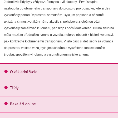
Jednotlivé třídy byly vždy rozděleny na dvě skupiny. První skupina
nastoupila do obrněného transportéru do prostoru pro posádku, kde si děti
vyzkoušely pohodlí v prostoru samotném. Byla jim popsána a názorně
ukázána činnost vojáků v něm, zkusily si pohybovat s otočnou věží,
vyzkoušely zaměřovač kulometu, periskop i noční dalekohled.
Druhá skupina
měla mezitím přednášku venku u vozidla, nejprve obecně k historii vojenství,
pak konkrétně k obrněnému transportéru. V této části si děti sedly za volant a
do prostoru velitele vozu, byla jim ukázána a vysvětlena funkce lodních
šroubů, spouštění vlnolamu a vysunutí pneumatické antény.
O základní škole
Třídy
Bakaláři online