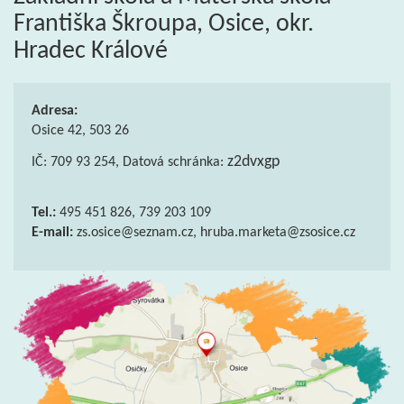
Františka Škroupa, Osice, okr.
Hradec Králové
Adresa:
Osice 42, 503 26
z2dvxgp
IČ: 709 93 254, Datová schránka:
Tel.:
495 451 826, 739 203 109
E-mail:
zs.osice@seznam.cz, hruba.marketa@zsosice.cz