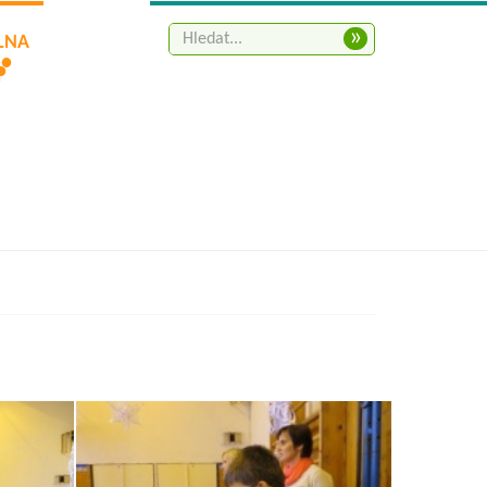
»
ELNA