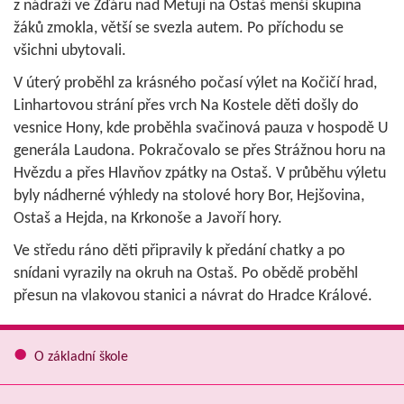
z nádraží ve Žďáru nad Metují na Ostaš menší skupina
žáků zmokla, větší se svezla autem. Po příchodu se
všichni ubytovali.
V úterý proběhl za krásného počasí výlet na Kočičí hrad,
Linhartovou strání přes vrch Na Kostele děti došly do
vesnice Hony, kde proběhla svačinová pauza v hospodě U
generála Laudona. Pokračovalo se přes Strážnou horu na
Hvězdu a přes Hlavňov zpátky na Ostaš. V průběhu výletu
byly nádherné výhledy na stolové hory Bor, Hejšovina,
Ostaš a Hejda, na Krkonoše a Javoří hory.
Ve středu ráno děti připravily k předání chatky a po
snídani vyrazily na okruh na Ostaš. Po obědě proběhl
přesun na vlakovou stanici a návrat do Hradce Králové.
O základní škole