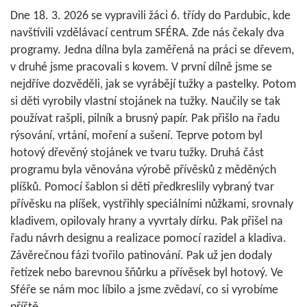
Dne 18. 3. 2026 se vypravili žáci 6. třídy do Pardubic, kde
navštívili vzdělávací centrum SFÉRA. Zde nás čekaly dva
programy. Jedna dílna byla zaměřená na práci se dřevem,
v druhé jsme pracovali s kovem. V první dílně jsme se
nejdříve dozvěděli, jak se vyrábějí tužky a pastelky. Potom
si děti vyrobily vlastní stojánek na tužky. Naučily se tak
používat rašpli, pilník a brusný papír. Pak přišlo na řadu
rýsování, vrtání, moření a sušení. Teprve potom byl
hotový dřevěný stojánek ve tvaru tužky. Druhá část
programu byla věnována výrobě přívěsků z měděných
plíšků. Pomocí šablon si děti předkreslily vybraný tvar
přívěsku na plíšek, vystřihly speciálními nůžkami, srovnaly
kladivem, opilovaly hrany a vyvrtaly dírku. Pak přišel na
řadu návrh designu a realizace pomocí razidel a kladiva.
Závěrečnou fázi tvořilo patinování. Pak už jen dodaly
řetízek nebo barevnou šňůrku a přívěsek byl hotový. Ve
Sféře se nám moc líbilo a jsme zvědaví, co si vyrobíme