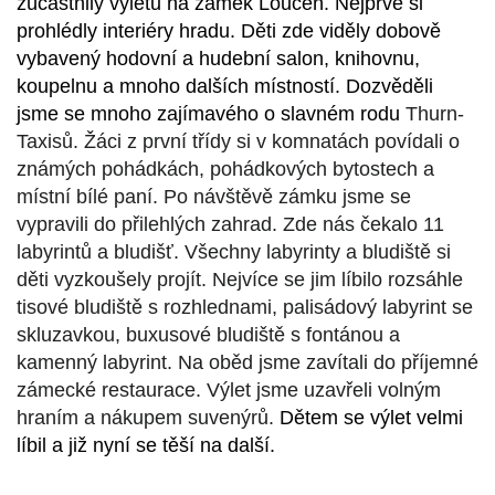
zúčastnily výletu na zámek Loučeň. Nejprve si
prohlédly interiéry hradu. Děti zde viděly dobově
vybavený hodovní a hudební salon, knihovnu,
koupelnu a mnoho dalších místností. Dozvěděli
jsme se mnoho zajímavého o slavném rodu
Thurn-
Taxisů. Žáci z první třídy si v komnatách povídali o
známých pohádkách, pohádkových bytostech a
místní bílé paní. Po návštěvě zámku jsme se
vypravili do přilehlých zahrad. Zde nás čekalo 11
labyrintů a bludišť. Všechny labyrinty a bludiště si
děti vyzkoušely projít. Nejvíce se jim líbilo rozsáhle
tisové bludiště s rozhlednami, palisádový labyrint se
skluzavkou, buxusové bludiště s fontánou a
kamenný labyrint. Na oběd jsme zavítali do příjemné
zámecké restaurace. Výlet jsme uzavřeli volným
hraním a nákupem suvenýrů.
Dětem se výlet velmi
líbil a již nyní se těší na další.