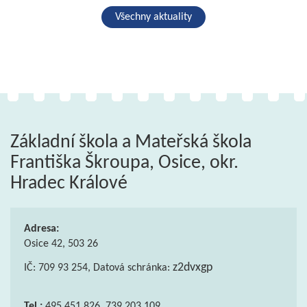
Všechny aktuality
Základní škola a Mateřská škola
Františka Škroupa, Osice, okr.
Hradec Králové
Adresa:
Osice 42, 503 26
z2dvxgp
IČ: 709 93 254, Datová schránka:
Tel.:
495 451 826, 739 203 109