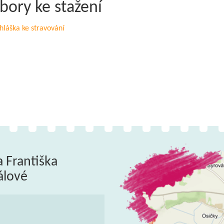
bory ke stažení
hláška ke stravování
a Františka
álové