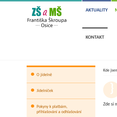
AKTUALITY
KONTAKT
Kde jse
O jídelně
Jídelníček
Zde si 
Pokyny k platbám,
přihlašování a odhlašování